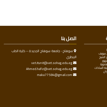
اتصل بنا
سوهاج- جامعة سوهاج الجديدة – كلية الطب
 سويف
البيطري
الشيخ
هور
vet.itunit@vet.sohag.edu.eg
صورة
ة السادات
Ahmed.hafiz@vet.sohag.edu.eg
ان
maka77584@gmail.com