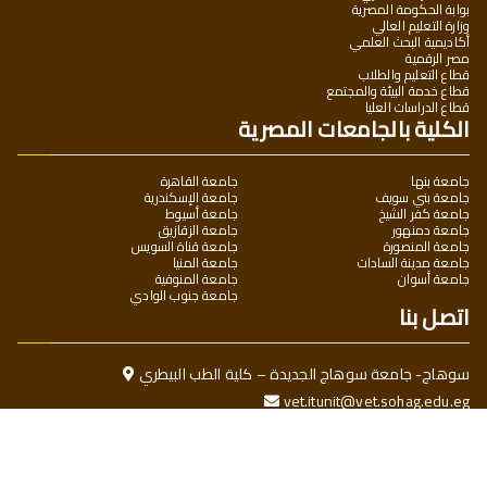
بوابة الحكومة المصرية
وزارة التعليم العالي
أكاديمية البحث العلمي
مصر الرقمية
قطاع التعليم والطلاب
قطاع خدمة البيئة والمجتمع
قطاع الدراسات العليا
الكلية بالجامعات المصرية
جامعة بنها
جامعة القاهرة
جامعة بني سويف
جامعة الإسكندرية
جامعة كفر الشيخ
جامعة أسيوط
جامعة دمنهور
جامعة الزقازيق
جامعة المنصورة
جامعة قناة السويس
جامعة مدينة السادات
جامعة المنيا
جامعة أسوان
جامعة المنوفية
جامعة جنوب الوادي
اتصل بنا
سوهاج- جامعة سوهاج الجديدة – كلية الطب البيطري
vet.itunit@vet.sohag.edu.eg
Ahmed.hafiz@vet.sohag.edu.eg
maka77584@gmail.com
جميع الحقوق محفوظة © 2025
كلية الطب البيطري - جامعة سوهاج