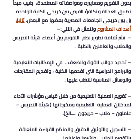
بدون التقويم ومعاييره ومواصفاته المعتمدة، يغيب مبدأ
تطبيق العدالة وتكافؤ الفرص بين خريجى الكلية الواحدة
بل بين خريجى الجامعات المصرية بعضها مع البعض.
ثانيا:
أهداف المشروع
وتتمثل في الآتي:
–
– نشر ثقافة تطوير نظم التقويم بين أعضاء هيئة التدريس
والطلاب والعاملين بالكلية .
– تحديد جوانب القوة والضعف ، في الإمكانيات التعليمية
والبرامج الدراسية التي تقدمها الكلية ، وتقديم المقترحات
والوسائل المناسبة للتغلب عليها .
– تقويم العملية التعليمية من خلال قياس مؤشرات الأداء
لمدخلان العملية التعليمية ومخرجاتها ( هيئة التدريس –
عاملون – طلاب – خريجون …..الخ).
– التسجيل والتوثيق الدقيق والمنظم للقراءة المتعلقة
بالتقويم الطلابي ونشرها وإعلانها.