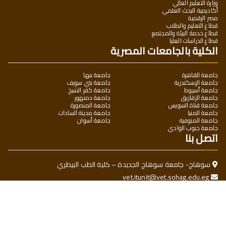
وزارة التعليم العالي
أكاديمية البحث العلمي
مصر الرقمية
قطاع التعليم والطلاب
قطاع خدمة البيئة والمجتمع
قطاع الدراسات العليا
الكلية بالجامعات المصرية
جامعة القاهرة
جامعة بنها
جامعة الإسكندرية
جامعة بني سويف
جامعة أسيوط
جامعة كفر الشيخ
جامعة الزقازيق
جامعة دمنهور
جامعة قناة السويس
جامعة المنصورة
جامعة المنيا
جامعة مدينة السادات
جامعة المنوفية
جامعة أسوان
جامعة جنوب الوادي
اتصل بنا
سوهاج- جامعة سوهاج الجديدة – كلية الطب البيطري
vet.itunit@vet.sohag.edu.eg
Ahmed.hafiz@vet.sohag.edu.eg
maka77584@gmail.com
جميع الحقوق محفوظة © 2025
كلية الطب البيطري - جامعة سوهاج