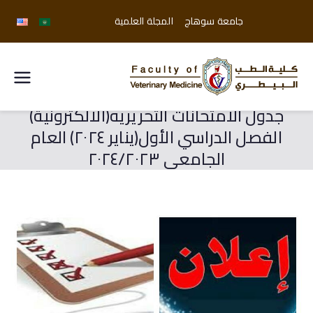
جامعة سوهاج
المجلة العلمية
كلية
جدول الامتحانات التحريريه(الالكترونية)
الطب
الفصل الدراسي الأول(يناير ٢٠٢٤) العام
البيطري
الجامعي ٢٠٢٤/٢٠٢٣
جامعة
سوهاج