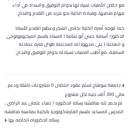
مع خالص الأمنيات لسيادتها بدوام التوفيق والسداد في أداء
مهام منصبها، وقيادة الكلية نحو مزيد من التقدم والنجاح.
كما تتوجه أسرة الكلية بخالص الشكر وعظيم التقدير للأستاذ
الدكتور/ أسامة حسن أبو شامة ( الاستاذ بقسم الميكروبيولوجى
و المناعة ) على مجهوداته المخلصة طوال فترة عمادته
السابقة، مع أطيب التمنيات لسيادته بدوام التوفيق والنجاح.
جامعة سوهاج تسلم عقود احتضان ٥ مشروعات ناشئة ودعم
مالي 300 ألف جنيه لكل مشروع
تم بحمد لله مناقشه رساله الدكتوره / لمياء عثمان عبد الراضي ـ
المدرس المساعد بقسم الفارماكولوجيا بالكلية بمناسبة مناقشه
رساله الدكتوراه الخاصه بها