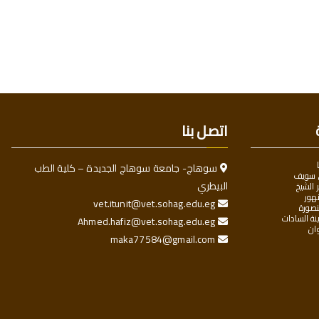
اتصل بنا
سوهاج- جامعة سوهاج الجديدة – كلية الطب
 سويف
البيطري
الشيخ
هور
vet.itunit@vet.sohag.edu.eg
صورة
ة السادات
Ahmed.hafiz@vet.sohag.edu.eg
ان
maka77584@gmail.com