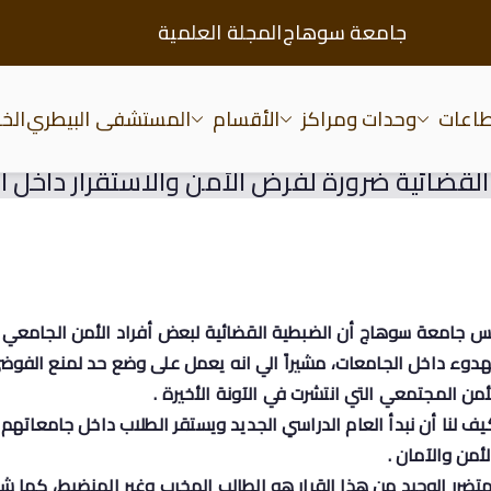
جامعة سوهاج
المجلة العلمية
طاعات
وحدات ومراكز
الأقسام
المستشفى البيطري
الخد
عة سوهاج
لقضائية ضرورة لفرض الأمن والاستقرار داخل 
 رئيس جامعة سوهاج أن الضبطية القضائية لبعض أفراد الأمن الجامع
هدوء داخل الجامعات، مشيراً الي انه يعمل على وضع حد لمنع الفوض
من المجتمعي التي انتشرت في الآونة الأخيرة .
 لنا أن نبدأ العام الدراسي الجديد ويستقر الطلاب داخل جامعاتهم ب
أمن والآمان .
لمتضرر الوحيد من هذا القرار هو الطالب المخرب وغير المنضبط، كما 