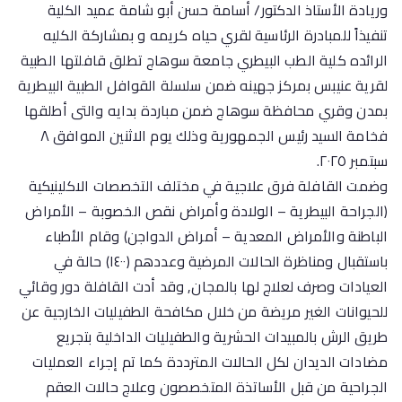
وريادة الأستاذ الدكتور/ أسامة حسن أبو شامة عميد الكلية
تنفيذاً للمبادرة الرئاسية لقري حياه كريمه و بمشاركة الكليه
الرائده كلية الطب البيطري جامعة سوهاج تطلق قافلتها الطبية
لقرية عنيبس بمركز جهينه ضمن سلسلة القوافل الطبية البيطرية
بمدن وقري محافظة سوهاج ضمن مباردة بدايه والتى أطلقها
فخامة السيد رئيس الجمهورية وذلك يوم الاثنين الموافق ٨
سبتمبر ٢٠٢٥.
وضمت القافلة فرق علاجية في مختلف التخصصات الاكلينيكية
(الجراحة البيطرية – الولادة وأمراض نقص الخصوبة – الأمراض
الباطنة والأمراض المعدية – أمراض الدواجن) وقام الأطباء
باستقبال ومناظرة الحالات المرضية وعددهم (١٤٠٠) حالة في
العيادات وصرف لعلاج لها بالمجان, وقد أدت القافلة دور وقائي
للحيوانات الغير مريضة من خلال مكافحة الطفيليات الخارجية عن
طريق الرش بالمبيدات الحشرية والطفيليات الداخلية بتجريع
مضادات الديدان لكل الحالات المترددة كما تم إجراء العمليات
الجراحية من قبل الأساتذة المتخصصون وعلاج حالات العقم