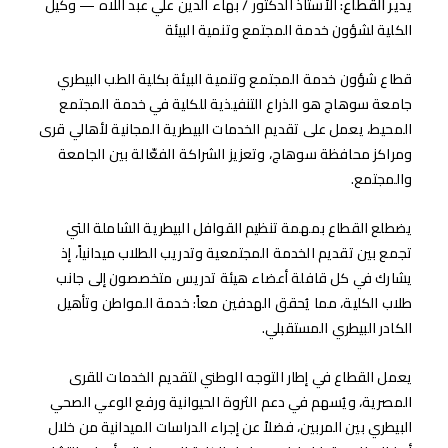
يدير القطاع:
الأستاذ الدكتور / بهاء الدين علي عبد اللاه — وكيل
الكلية لشؤون خدمة المجتمع وتنمية البيئة
قطاع شؤون خدمة المجتمع وتنمية البيئة بكلية الطب البيطري
جامعة سوهاج هو الذراع التنفيذية للكلية في خدمة المجتمع
المحيط، يعمل على تقديم الخدمات البيطرية المجانية لأهالي قرى
ومراكز محافظة سوهاج، وتعزيز الشراكة الفعّالة بين الجامعة
والمجتمع.
يضطلع القطاع بمهمة تنظيم القوافل البيطرية الشاملة التي
تجمع بين تقديم الخدمة المجتمعية وتدريب الطلاب ميدانياً، إذ
يشارك في كل قافلة أعضاء هيئة تدريس متخصصون إلى جانب
طلاب الكلية، مما يُحقق الهدفين معاً: خدمة المواطن وتأهيل
الكادر البيطري المستقبلي.
يعمل القطاع في إطار التوجه الوطني لتقديم الخدمات للقرى
المصرية، ويُسهم في دعم الثروة الحيوانية ورفع الوعي الصحي
البيطري بين المربين، فضلاً عن إجراء الدراسات الميدانية من خلال